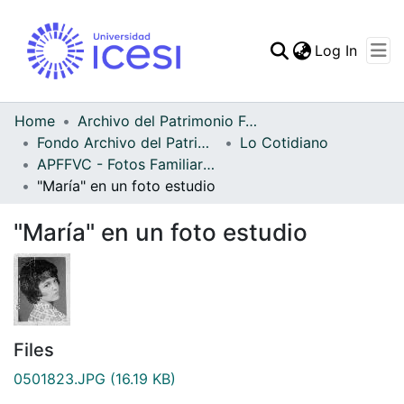
(curren
Log In
Communities & Collec
All of DSpace
Home
Archivo del Patrimonio Fotográfico y Fílmico del Valle del Cauca
Fondo Archivo del Patrimonio Fotográfico y Fílmico del Valle del Cauca
Lo Cotidiano
Statistics
APFFVC - Fotos Familiares - Patrimonial
"María" en un foto estudio
"María" en un foto estudio
Files
0501823.JPG
(16.19 KB)