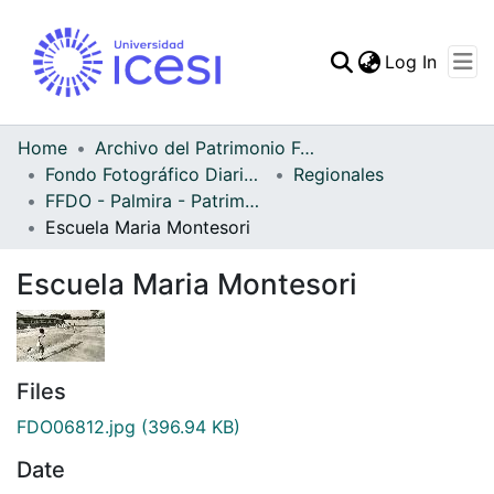
(curren
Log In
Communities & Collec
All of DSpace
Home
Archivo del Patrimonio Fotográfico y Fílmico del Valle del Cauca
Fondo Fotográfico Diario Occidente
Regionales
Statistics
FFDO - Palmira - Patrimonial
Escuela Maria Montesori
Escuela Maria Montesori
Files
FDO06812.jpg
(396.94 KB)
Date