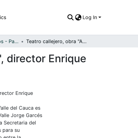
ics
Log In
APFFVC - Artísticos - Patrimonial
Teatro callejero, obra "A la diestra de Dios padre", director Enrique Buenaventura
", director Enrique
irector Enrique
Valle del Cauca es
Valle Jorge Garcés
a Secretaria del
s para su
 entre la