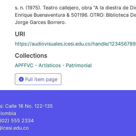
s. n. (1975). Teatro callejero, obra "A la diestra de D
Enrique Buenaventura & 501196. OTRO: Biblioteca D
Jorge Garces Borrero.
URI
https://audiovisuales.icesi.edu.co/handle/12345678
Collections
APFFVC - Artísticos - Patrimonial
Full item page
si: Calle 18 No. 122-135
olombia
(602) 555 2334
@icesi.edu.co