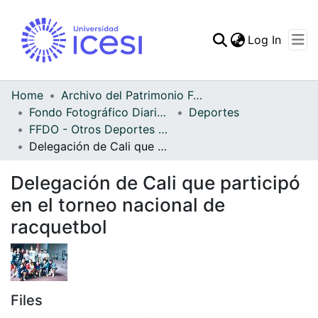
(curren
Log In
Communities & Collec
All of DSpace
Home
Archivo del Patrimonio Fotográfico y Fílmico del Valle del Cauca
Fondo Fotográfico Diario Occidente
Deportes
Statistics
FFDO - Otros Deportes - Patrimonial
Delegación de Cali que participó en el torneo nacional de racquetbol
Delegación de Cali que participó
en el torneo nacional de
racquetbol
Files