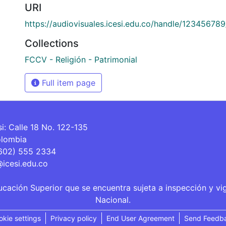
URI
https://audiovisuales.icesi.edu.co/handle/12345678
Collections
FCCV - Religión - Patrimonial
Full item page
si: Calle 18 No. 122-135
olombia
(602) 555 2334
@icesi.edu.co
ucación Superior que se encuentra sujeta a inspección y vi
Nacional.
okie settings
Privacy policy
End User Agreement
Send Feedb