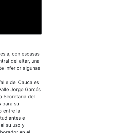
lesia, con escasas
ral del altar, una
te inferior algunas
Valle del Cauca es
Valle Jorge Garcés
a Secretaria del
s para su
 entre la
tudiantes e
 el su uso y
aborador en el