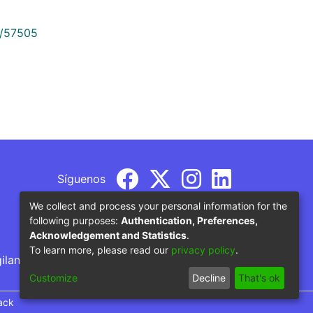
9/57505
Síguenos
We collect and process your personal information for the
following purposes:
Authentication, Preferences,
Acknowledgement and Statistics
.
To learn more, please read our
privacy policy
.
gilancia por parte del Ministerio de Educación
Customize
Decline
That's ok
ack