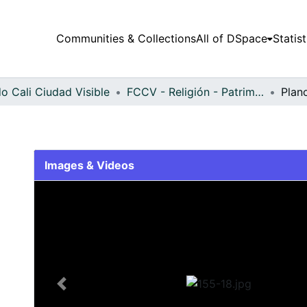
Communities & Collections
All of DSpace
Statist
o Cali Ciudad Visible
FCCV - Religión - Patrimonial
Plan
Images & Videos
Slide 1 of 1
Previous