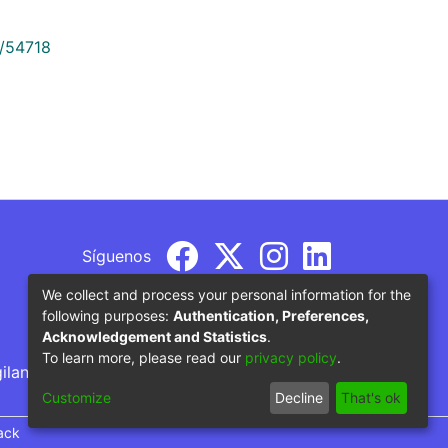
9/54718
Síguenos
We collect and process your personal information for the
following purposes:
Authentication, Preferences,
Acknowledgement and Statistics
.
To learn more, please read our
privacy policy
.
gilancia por parte del Ministerio de Educación
Customize
Decline
That's ok
ack