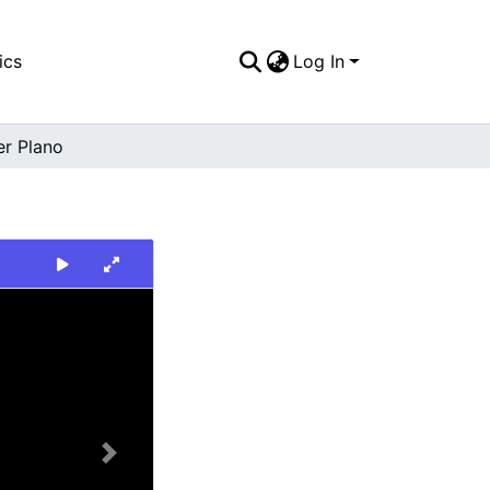
ics
Log In
er Plano
Next