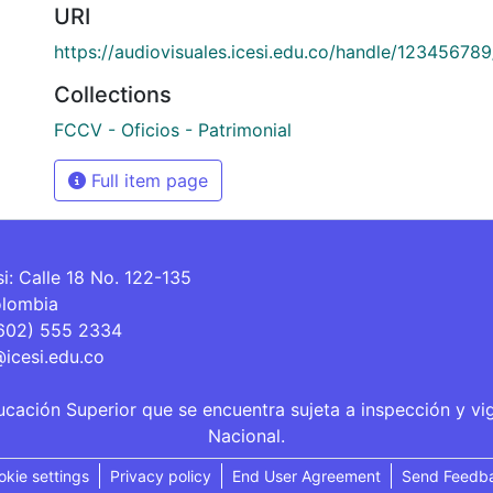
URI
https://audiovisuales.icesi.edu.co/handle/12345678
Collections
FCCV - Oficios - Patrimonial
Full item page
si: Calle 18 No. 122-135
olombia
(602) 555 2334
@icesi.edu.co
ucación Superior que se encuentra sujeta a inspección y vi
Nacional.
okie settings
Privacy policy
End User Agreement
Send Feedb