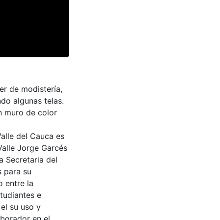
er de modistería,
do algunas telas.
n muro de color
Valle del Cauca es
Valle Jorge Garcés
a Secretaria del
s para su
 entre la
tudiantes e
 el su uso y
aborador en el