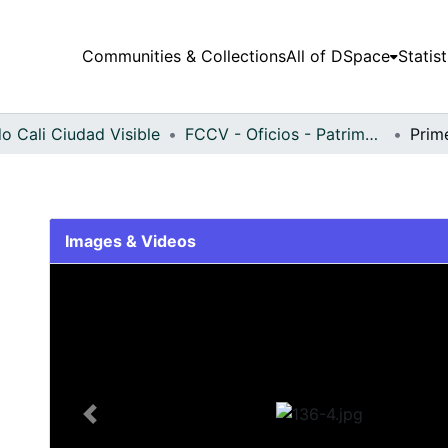
Communities & Collections
All of DSpace
Statist
o Cali Ciudad Visible
FCCV - Oficios - Patrimonial
Prim
Images & Videos
Slide 1 of 1
Previous