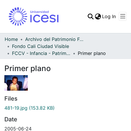
(curren
Log In
Communities & Collec
All of DSpace
Home
Archivo del Patrimonio Fotográfico y Fílmico del Valle del Cauca
Fondo Cali Ciudad Visible
Statistics
FCCV - Infancia - Patrimonial
Primer plano
Primer plano
Files
481-19.jpg
(153.82 KB)
Date
2005-06-24