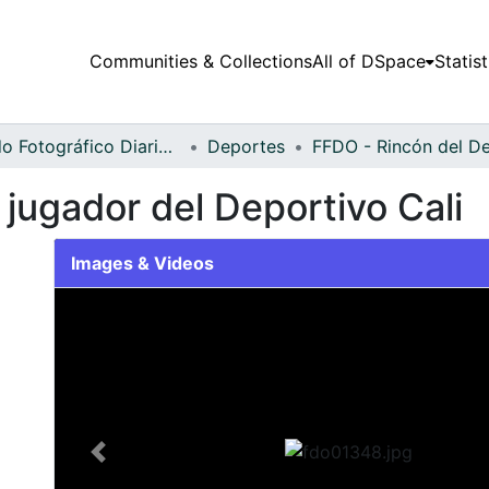
Communities & Collections
All of DSpace
Statist
Fondo Fotográfico Diario Occidente
Deportes
 jugador del Deportivo Cali
Images & Videos
Slide 1 of 1
Previous