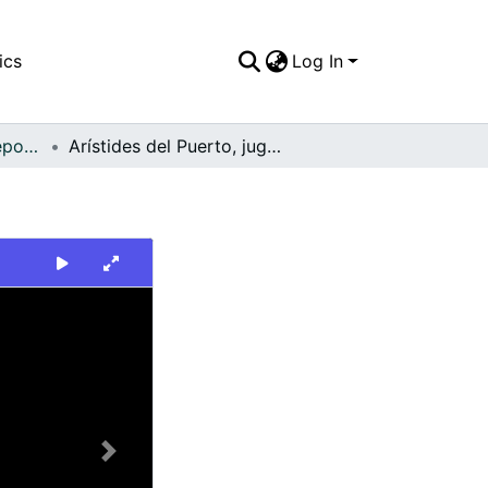
ics
Log In
FFDO - Rincón del Deportivo Cali - Patrimonial
Arístides del Puerto, jugador del Deportivo Cali
Next