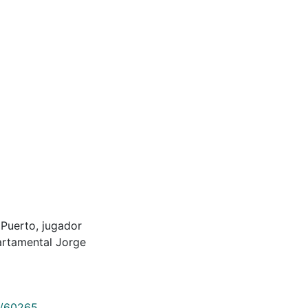
 Puerto, jugador
partamental Jorge
9/60265