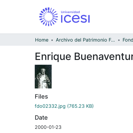
Home
Archivo del Patrimonio Fotográfico y Fílmico del Valle del Cauca
Enrique Buenaventu
Files
fdo02332.jpg
(765.23 KB)
Date
2000-01-23