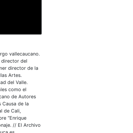
rgo vallecaucano.
director del
er director de la
las Artes.
ad del Valle.
ales como el
icano de Autores
s Causa de la
l de Cali,
bre “Enrique
aje. // El Archivo
auca es