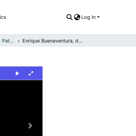
ics
Log In
FFDO - Personajes - Patrimonial
Enrique Buenaventura, dramaturgo
Next