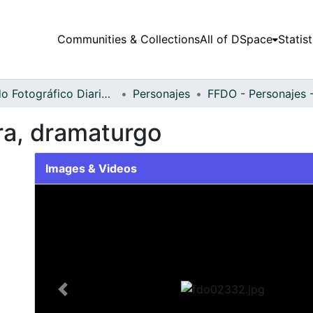
Communities & Collections
All of DSpace
Statist
Fondo Fotográfico Diario Occidente
Personajes
ra, dramaturgo
Images & Videos
Slide 1 of 1
Previous