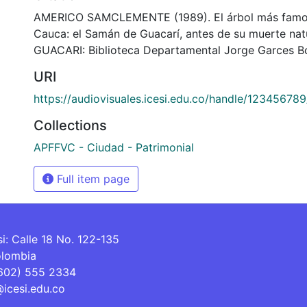
AMERICO SAMCLEMENTE (1989). El árbol más famoso
Cauca: el Samán de Guacarí, antes de su muerte nat
GUACARI: Biblioteca Departamental Jorge Garces Bo
URI
https://audiovisuales.icesi.edu.co/handle/12345678
Collections
APFFVC - Ciudad - Patrimonial
Full item page
si: Calle 18 No. 122-135
olombia
(602) 555 2334
@icesi.edu.co