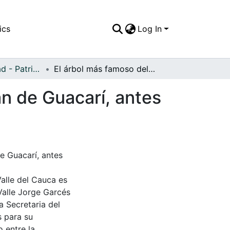
ics
Log In
APFFVC - Ciudad - Patrimonial
El árbol más famoso del Valle del Cauca: el Samán de Guacarí, antes de su muerte natural
án de Guacarí, antes
e Guacarí, antes
Valle del Cauca es
Valle Jorge Garcés
a Secretaria del
s para su
 entre la