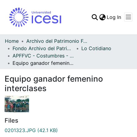
(curren
Log In
Communities & Collec
All of DSpace
Home
Archivo del Patrimonio Fotográfico y Fílmico del Valle del Cauca
Fondo Archivo del Patrimonio Fotográfico y Fílmico del Valle del Cauca
Lo Cotidiano
Statistics
APFFVC - Costumbres - Patrimonial
Equipo ganador femenino interclases
Equipo ganador femenino
interclases
Files
0201323.JPG
(42.1 KB)