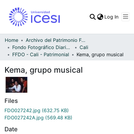
(curren
Log In
Communities & Collec
All of DSpace
Home
Archivo del Patrimonio Fotográfico y Fílmico del Valle del Cauca
Fondo Fotográfico Diario Occidente
Cali
Statistics
FFDO - Cali - Patrimonial
Kema, grupo musical
Kema, grupo musical
Files
FDO027242.jpg
(632.75 KB)
FDO027242A.jpg
(569.48 KB)
Date