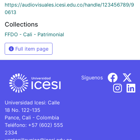
https://audiovisuales.icesi.edu.co/handle/123456789/9
0613
Collections
FFDO - Cali - Patrimonial
Full item page
Síguenos
Universidad Icesi: Calle
18 No. 122-135
Pance, Cali - Colombia
Teléfono: +57 (602) 555
2334