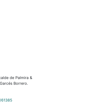
calde de Palmira &
 Garcés Borrero.
9/61385