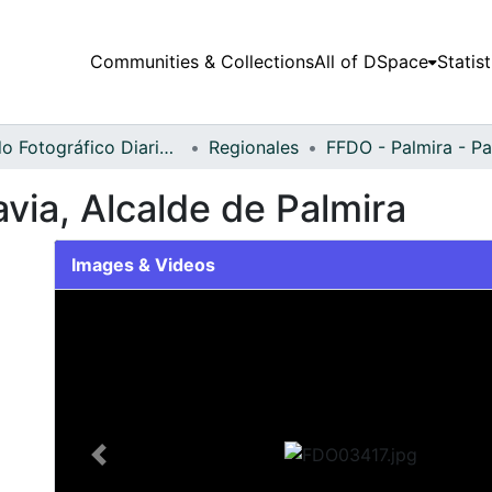
Communities & Collections
All of DSpace
Statist
Fondo Fotográfico Diario Occidente
Regionales
via, Alcalde de Palmira
Images & Videos
Slide 1 of 1
Previous