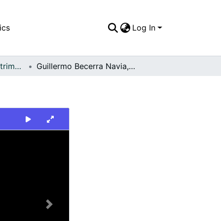
ics
Log In
FFDO - Palmira - Patrimonial
Guillermo Becerra Navia, Alcalde de Palmira
Next