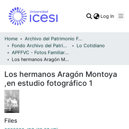
(curren
Log In
Communities & Collec
All of DSpace
Home
Archivo del Patrimonio Fotográfico y Fílmico del Valle del Cauca
Fondo Archivo del Patrimonio Fotográfico y Fílmico del Valle del Cauca
Lo Cotidiano
Statistics
APFFVC - Fotos Familiares - Patrimonial
Los hermanos Aragón Montoya ,en estudio fotográfico 1
Los hermanos Aragón Montoya
,en estudio fotográfico 1
Files