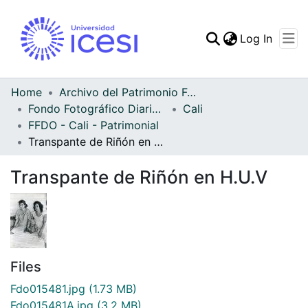
(curren
Log In
Communities & Collec
All of DSpace
Home
Archivo del Patrimonio Fotográfico y Fílmico del Valle del Cauca
Fondo Fotográfico Diario Occidente
Cali
Statistics
FFDO - Cali - Patrimonial
Transpante de Riñón en H.U.V
Transpante de Riñón en H.U.V
Files
Fdo015481.jpg
(1.73 MB)
Fdo015481A.jpg
(3.2 MB)