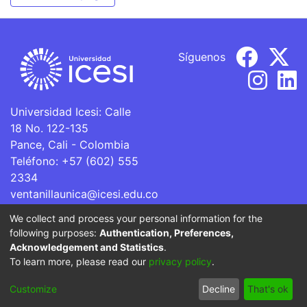
Síguenos
Universidad Icesi: Calle
18 No. 122-135
Pance, Cali - Colombia
Teléfono: +57 (602) 555
2334
ventanillaunica@icesi.edu.co
We collect and process your personal information for the
La Universidad Icesi es una Institución de Educación
following purposes:
Authentication, Preferences,
Superior que se encuentra sujeta a inspección y vigilancia
Acknowledgement and Statistics
.
por parte del Ministerio de Educación Nacional.
To learn more, please read our
privacy policy
.
Cookie
Privacy
End User
Send
Customize
Decline
That's ok
settings
policy
Agreement
Feedback