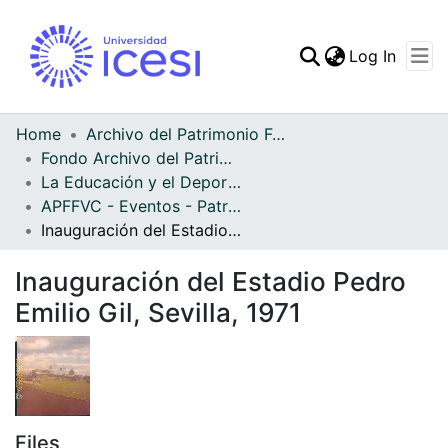
(curren
Log In
Communities & Collec
All of DSpace
Home
Archivo del Patrimonio Fotográfico y Fílmico del Valle del Cauca
Fondo Archivo del Patrimonio Fotográfico y Fílmico del Valle del Cauca
Statistics
La Educación y el Deporte
APFFVC - Eventos - Patrimonial
Inauguración del Estadio Pedro Emilio Gil, Sevilla, 1971
Inauguración del Estadio Pedro
Emilio Gil, Sevilla, 1971
Files