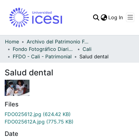
(curren
Log In
Communities & Collec
All of DSpace
Home
Archivo del Patrimonio Fotográfico y Fílmico del Valle del Cauca
Fondo Fotográfico Diario Occidente
Cali
Statistics
FFDO - Cali - Patrimonial
Salud dental
Salud dental
Files
FDO025612.jpg
(624.42 KB)
FDO025612A.jpg
(775.75 KB)
Date