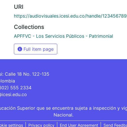
URI
https://audiovisuales.icesi.edu.co/handle/12345678
Collections
APFFVC - Los Servicios Públicos - Patrimonial
Full item page
si: Calle 18 No. 122-135
olombia
(602) 555 2334
@icesi.edu.co
ucación Superior que se encuentra sujeta a inspección y vi
Nacional.
okie settings
Privacy policy
End User Agreement
Send Feedb