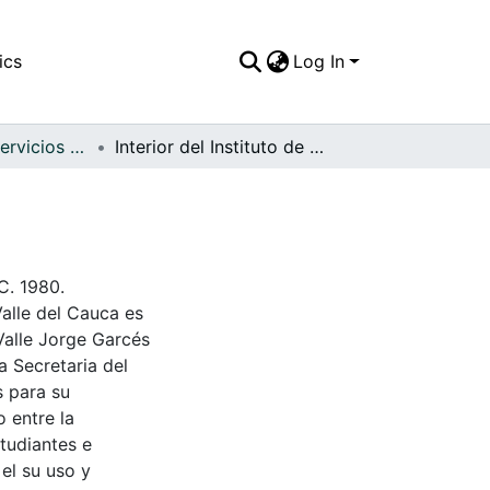
ics
Log In
APFFVC - Los Servicios Públicos - Patrimonial
Interior del Instituto de Promoción Social
 C. 1980.
Valle del Cauca es
Valle Jorge Garcés
a Secretaria del
s para su
 entre la
tudiantes e
 el su uso y