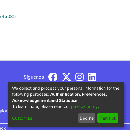
9/45085
Síguenos
We collect and process your personal information for the
following purposes:
Authentication, Preferences,
Acknowledgement and Statistics
.
To learn more, please read our
privacy policy
.
gilancia por parte del Ministerio de Educación
Customize
Decline
That's ok
ack