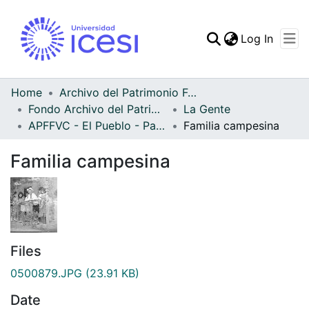
(curren
Log In
Communities & Collec
All of DSpace
Home
Archivo del Patrimonio Fotográfico y Fílmico del Valle del Cauca
Fondo Archivo del Patrimonio Fotográfico y Fílmico del Valle del Cauca
La Gente
Statistics
APFFVC - El Pueblo - Patrimonial
Familia campesina
Familia campesina
Files
0500879.JPG
(23.91 KB)
Date