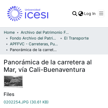
(curren
Log In
Communities & Collec
All of DSpace
Home
Archivo del Patrimonio Fotográfico y Fílmico del Valle del Cauca
Fondo Archivo del Patrimonio Fotográfico y Fílmico del Valle del Cauca
El Transporte
Statistics
APFFVC - Carreteras, Puentes - Patrimonial
Panorámica de la carretera al Mar, vía Cali-Buenaventura
Panorámica de la carretera al
Mar, vía Cali-Buenaventura
Files
0202254.JPG
(30.61 KB)