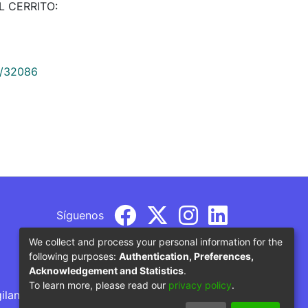
 EL CERRITO:
9/32086
Síguenos
We collect and process your personal information for the
following purposes:
Authentication, Preferences,
Acknowledgement and Statistics
.
To learn more, please read our
privacy policy
.
gilancia por parte del Ministerio de Educación