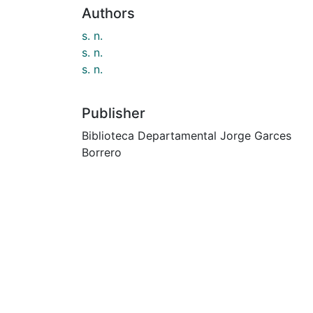
Authors
s. n.
s. n.
s. n.
Publisher
Biblioteca Departamental Jorge Garces
Borrero