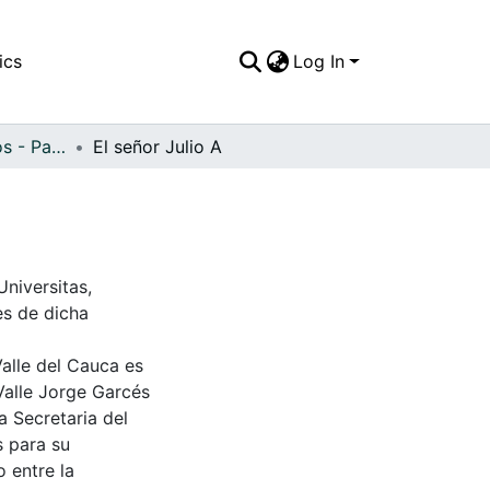
ics
Log In
APFFVC - Artísticos - Patrimonial
El señor Julio A
Universitas,
es de dicha
Valle del Cauca es
Valle Jorge Garcés
a Secretaria del
s para su
 entre la