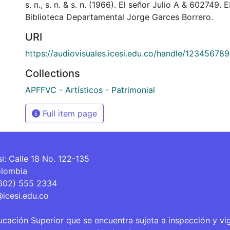
s. n., s. n. & s. n. (1966). El señor Julio A & 602749.
Biblioteca Departamental Jorge Garces Borrero.
URI
https://audiovisuales.icesi.edu.co/handle/12345678
Collections
APFFVC - Artísticos - Patrimonial
Full item page
si: Calle 18 No. 122-135
olombia
(602) 555 2334
@icesi.edu.co
ucación Superior que se encuentra sujeta a inspección y vi