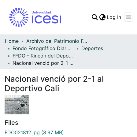
(curren
Log In
Communities & Collec
All of DSpace
Home
Archivo del Patrimonio Fotográfico y Fílmico del Valle del Cauca
Fondo Fotográfico Diario Occidente
Deportes
Statistics
FFDO - Rincón del Deportivo Cali - Patrimonial
Nacional venció por 2-1 al Deportivo Cali
Nacional venció por 2-1 al
Deportivo Cali
Files
FDO021812.jpg
(8.97 MB)