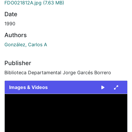
FDO021812A.jpg
(7.63 MB)
Date
1990
Authors
González, Carlos A
Publisher
Biblioteca Departamental Jorge Garcés Borrero
Images & Videos
Slide 1 of 2