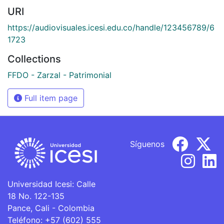
URI
https://audiovisuales.icesi.edu.co/handle/123456789/6
1723
Collections
FFDO - Zarzal - Patrimonial
Full item page
Síguenos
Universidad Icesi: Calle
18 No. 122-135
Pance, Cali - Colombia
Teléfono: +57 (602) 555