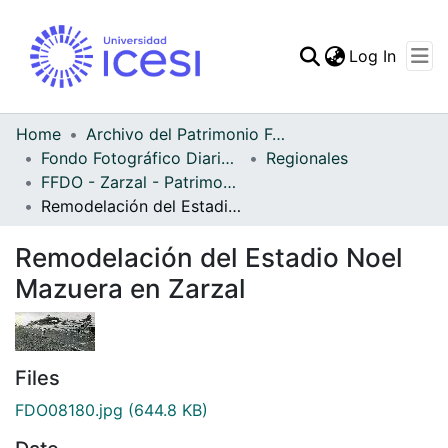
(curren
Log In
Communities & Collec
All of DSpace
Home
Archivo del Patrimonio Fotográfico y Fílmico del Valle del Cauca
Fondo Fotográfico Diario Occidente
Regionales
Statistics
FFDO - Zarzal - Patrimonial
Remodelación del Estadio Noel Mazuera en Zarzal
Remodelación del Estadio Noel
Mazuera en Zarzal
Files
FDO08180.jpg
(644.8 KB)