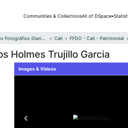
Communities & Collections
All of DSpace
Statist
Fondo Fotográfico Diario Occidente
Cali
FFDO - Cali - Patrimonial
os Holmes Trujillo Garcia
Images & Videos
Slide 1 of 1
Previous