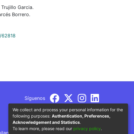
Trujillo Garcia.
rcés Borrero.
9/62818
Síguenos
We collect and process your personal information for the
following purposes:
Authentication, Preferences,
Acknowledgement and Statistics
.
To learn more, please read our
privacy policy
.
gilancia por parte del Ministerio de Educación