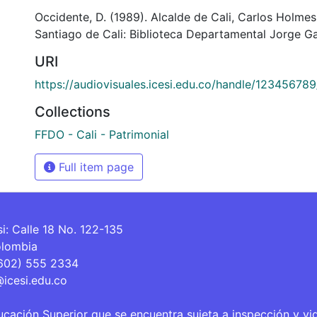
Occidente, D. (1989). Alcalde de Cali, Carlos Holmes 
Santiago de Cali: Biblioteca Departamental Jorge Ga
URI
https://audiovisuales.icesi.edu.co/handle/12345678
Collections
FFDO - Cali - Patrimonial
Full item page
si: Calle 18 No. 122-135
olombia
(602) 555 2334
@icesi.edu.co
ucación Superior que se encuentra sujeta a inspección y vi