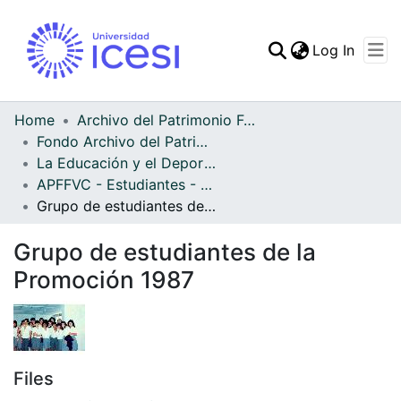
(curren
Log In
Communities & Collec
All of DSpace
Home
Archivo del Patrimonio Fotográfico y Fílmico del Valle del Cauca
Fondo Archivo del Patrimonio Fotográfico y Fílmico del Valle del Cauca
Statistics
La Educación y el Deporte
APFFVC - Estudiantes - Patrimonial
Grupo de estudiantes de la Promoción 1987
Grupo de estudiantes de la
Promoción 1987
Files