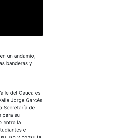
 en un andamio,
las banderas y
Valle del Cauca es
Valle Jorge Garcés
a Secretaría de
s para su
 entre la
tudiantes e
 su uso y consulta