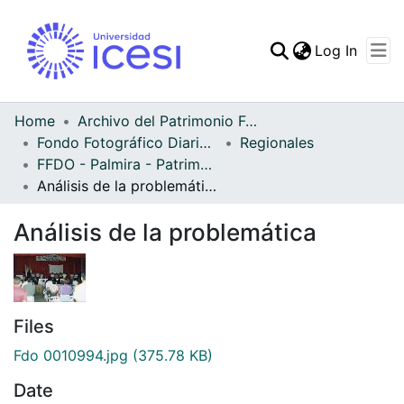
(curren
Log In
Communities & Collec
All of DSpace
Home
Archivo del Patrimonio Fotográfico y Fílmico del Valle del Cauca
Fondo Fotográfico Diario Occidente
Regionales
Statistics
FFDO - Palmira - Patrimonial
Análisis de la problemática
Análisis de la problemática
Files
Fdo 0010994.jpg
(375.78 KB)
Date