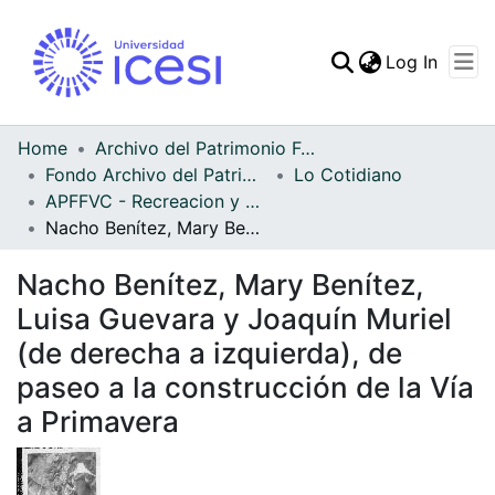
(curren
Log In
Communities & Collec
All of DSpace
Home
Archivo del Patrimonio Fotográfico y Fílmico del Valle del Cauca
Fondo Archivo del Patrimonio Fotográfico y Fílmico del Valle del Cauca
Lo Cotidiano
Statistics
APFFVC - Recreacion y Paseo - Patrimonial
Nacho Benítez, Mary Benítez, Luisa Guevara y Joaquín Muriel (de derecha a izquierda), de paseo a la construcción de la Vía a Primavera
Nacho Benítez, Mary Benítez,
Luisa Guevara y Joaquín Muriel
(de derecha a izquierda), de
paseo a la construcción de la Vía
a Primavera