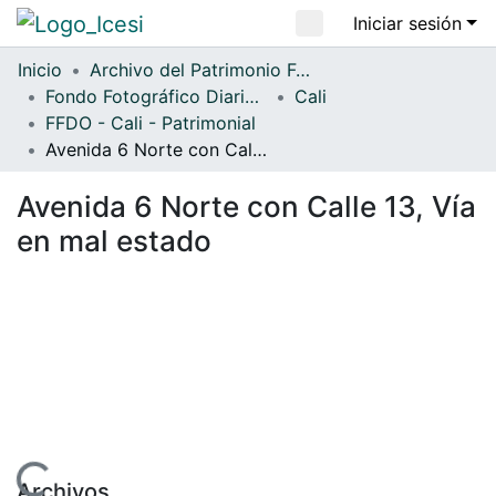
Iniciar sesión
Comunidades
Inicio
Archivo del Patrimonio Fotográfico y Fílmico del Valle del Cauca
Fondo Fotográfico Diario Occidente
Cali
Todo DSpace
FFDO - Cali - Patrimonial
Estadísticas
Avenida 6 Norte con Calle 13, Vía en mal estado
Avenida 6 Norte con Calle 13, Vía
en mal estado
ndo...
Archivos