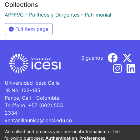
Collections
APFFVC - Políticos y Dirigentes - Patrimonial
Full item page
Síguenos
Universidad Icesi: Calle
18 No. 122-135
Pance, Cali - Colombia
Teléfono: +57 (602) 555
2334
ventanillaunica@icesi.edu.co
We collect and process your personal information for the
La Universidad Icesi es una Institución de Educación
following purposes:
Authentication, Preferences,