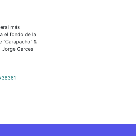
teral más
a el fondo de la
nte "Carapacho" &
 Jorge Garces
9/38361