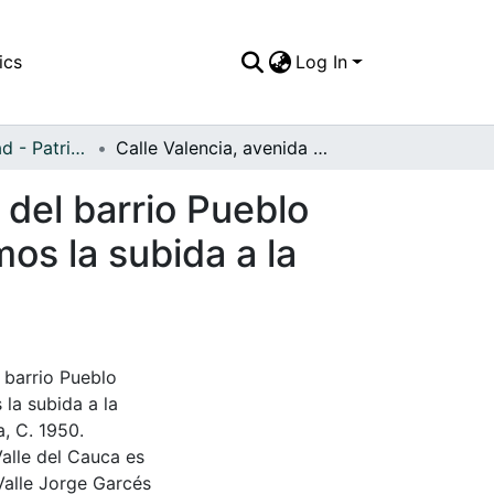
ics
Log In
APFFVC - Ciudad - Patrimonial
Calle Valencia, avenida colateral más importante del barrio Pueblo Nuevo; al centro y hacia el fondo de la foto tenemos la subida a la "rolojera" y el restaurante "Carapacho"
 del barrio Pueblo
mos la subida a la
 barrio Pueblo
 la subida a la
a, C. 1950.
Valle del Cauca es
Valle Jorge Garcés