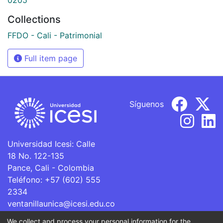
Collections
FFDO - Cali - Patrimonial
Full item page
Síguenos
Universidad Icesi: Calle
18 No. 122-135
Pance, Cali - Colombia
Teléfono: +57 (602) 555
2334
ventanillaunica@icesi.edu.co
We collect and process your personal information for the