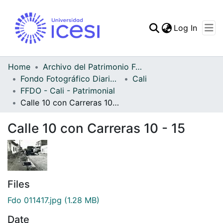
(curren
Log In
Communities & Collec
All of DSpace
Home
Archivo del Patrimonio Fotográfico y Fílmico del Valle del Cauca
Fondo Fotográfico Diario Occidente
Cali
Statistics
FFDO - Cali - Patrimonial
Calle 10 con Carreras 10 - 15
Calle 10 con Carreras 10 - 15
Files
Fdo 011417.jpg
(1.28 MB)
Date