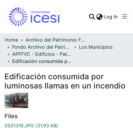
(curren
Log In
Communities & Collec
All of DSpace
Home
Archivo del Patrimonio Fotográfico y Fílmico del Valle del Cauca
Fondo Archivo del Patrimonio Fotográfico y Fílmico del Valle del Cauca
Los Municipios
Statistics
APFFVC - Edificios - Patrimonial
Edificación consumida por luminosas llamas en un incendio
Edificación consumida por
luminosas llamas en un incendio
Files
0501318.JPG
(31.93 KB)