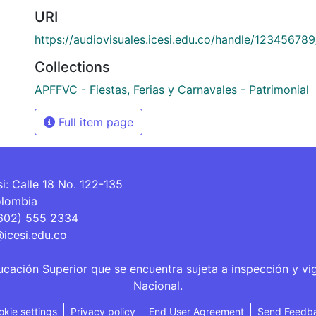
URI
https://audiovisuales.icesi.edu.co/handle/12345678
Collections
APFFVC - Fiestas, Ferias y Carnavales - Patrimonial
Full item page
si: Calle 18 No. 122-135
olombia
(602) 555 2334
@icesi.edu.co
ucación Superior que se encuentra sujeta a inspección y vi
Nacional.
okie settings
Privacy policy
End User Agreement
Send Feedb