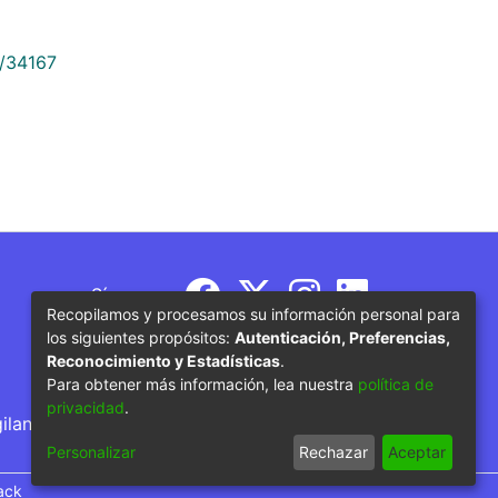
9/34167
Síguenos
Recopilamos y procesamos su información personal para
los siguientes propósitos:
Autenticación, Preferencias,
Reconocimiento y Estadísticas
.
Para obtener más información, lea nuestra
política de
privacidad
.
gilancia por parte del Ministerio de Educación
Personalizar
Rechazar
Aceptar
ack