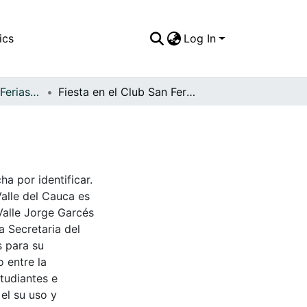
ics
Log In
APFFVC - Fiestas, Ferias y Carnavales - Patrimonial
Fiesta en el Club San Fernando
ha por identificar.
Valle del Cauca es
Valle Jorge Garcés
a Secretaria del
s para su
 entre la
tudiantes e
 el su uso y