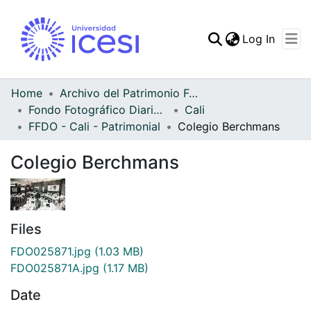
(curren
Log In
Communities & Collec
All of DSpace
Home
Archivo del Patrimonio Fotográfico y Fílmico del Valle del Cauca
Fondo Fotográfico Diario Occidente
Cali
Statistics
FFDO - Cali - Patrimonial
Colegio Berchmans
Colegio Berchmans
Files
FDO025871.jpg
(1.03 MB)
FDO025871A.jpg
(1.17 MB)
Date