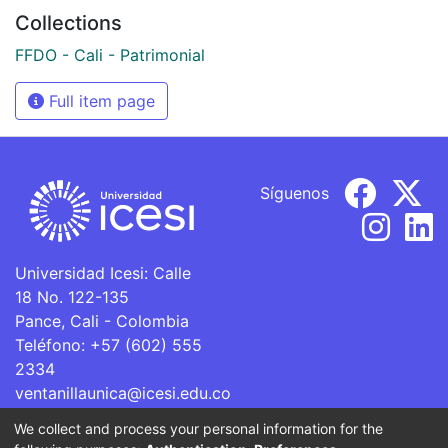
Collections
FFDO - Cali - Patrimonial
Full item page
Síguenos
Universidad Icesi: Calle
18 No. 122-135
Pance, Cali - Colombia
Teléfono: +57 (602) 555
2334
ventanillaunica@icesi.edu.co
We collect and process your personal information for the
La Universidad Icesi es una Institución de Educación