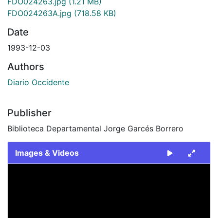
FDO024263.jpg
(1.21 MB)
FDO024263A.jpg
(718.58 KB)
Date
1993-12-03
Authors
Diario Occidente
Publisher
Biblioteca Departamental Jorge Garcés Borrero
Images & Videos
Slide 1 of 2