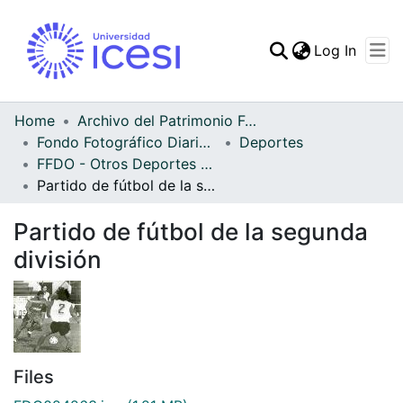
(curren
Log In
Communities & Collec
All of DSpace
Home
Archivo del Patrimonio Fotográfico y Fílmico del Valle del Cauca
Fondo Fotográfico Diario Occidente
Deportes
Statistics
FFDO - Otros Deportes - Patrimonial
Partido de fútbol de la segunda división
Partido de fútbol de la segunda
división
Files