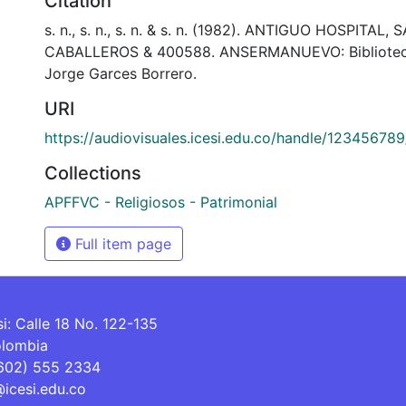
Citation
s. n., s. n., s. n. & s. n. (1982). ANTIGUO HOSPITA
CABALLEROS & 400588. ANSERMANUEVO: Bibliotec
Jorge Garces Borrero.
URI
https://audiovisuales.icesi.edu.co/handle/12345678
Collections
APFFVC - Religiosos - Patrimonial
Full item page
si: Calle 18 No. 122-135
olombia
(602) 555 2334
@icesi.edu.co