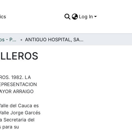
ics
Log In
APFFVC - Religiosos - Patrimonial
ANTIGUO HOSPITAL, SANTA ANA DE LOS CABALLEROS
ALLEROS
OS. 1982. LA
REPRESENTACION
MAYOR ARRAIGO
Valle del Cauca es
Valle Jorge Garcés
a Secretaria del
s para su