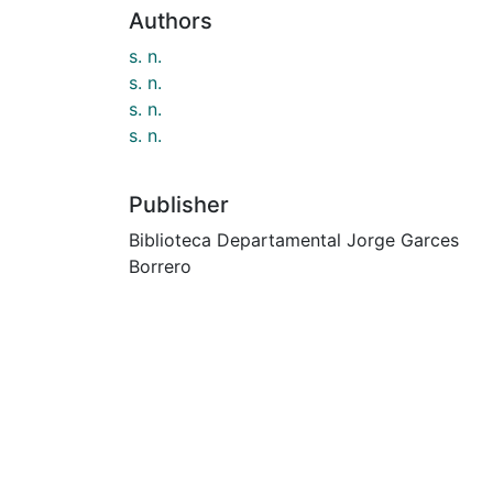
Authors
s. n.
s. n.
s. n.
s. n.
Publisher
Biblioteca Departamental Jorge Garces
Borrero