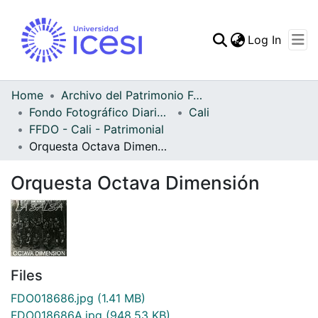
(curren
Log In
Communities & Collec
All of DSpace
Home
Archivo del Patrimonio Fotográfico y Fílmico del Valle del Cauca
Fondo Fotográfico Diario Occidente
Cali
Statistics
FFDO - Cali - Patrimonial
Orquesta Octava Dimensión
Orquesta Octava Dimensión
Files
FDO018686.jpg
(1.41 MB)
FDO018686A.jpg
(948.53 KB)