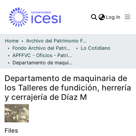
(curren
Log In
Communities & Collec
All of DSpace
Home
Archivo del Patrimonio Fotográfico y Fílmico del Valle del Cauca
Fondo Archivo del Patrimonio Fotográfico y Fílmico del Valle del Cauca
Lo Cotidiano
Statistics
APFFVC - Oficios - Patrimonial
Departamento de maquinaria de los Talleres de fundición, herrería y cerrajería de Díaz M
Departamento de maquinaria de
los Talleres de fundición, herrería
y cerrajería de Díaz M
Files