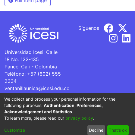
Full item page
Síguenos
Universidad Icesi: Calle
18 No. 122-135
Pance, Cali - Colombia
Teléfono: +57 (602) 555
2334
ventanillaunica@icesi.edu.co
We collect and process your personal information for the
La Universidad Icesi es una Institución de Educación
following purposes:
Authentication, Preferences,
Superior que se encuentra sujeta a inspección y vigilancia
Acknowledgement and Statistics
.
por parte del Ministerio de Educación Nacional.
To learn more, please read our
privacy policy
.
Cookie
Privacy
End User
Send
Customize
Decline
That's ok
settings
policy
Agreement
Feedback