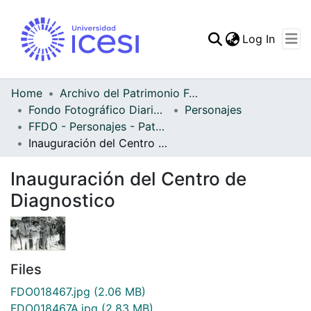
(curren
Log In
Communities & Collec
All of DSpace
Home
Archivo del Patrimonio Fotográfico y Fílmico del Valle del Cauca
Fondo Fotográfico Diario Occidente
Personajes
Statistics
FFDO - Personajes - Patrimonial
Inauguración del Centro de Diagnostico
Inauguración del Centro de
Diagnostico
Files
FDO018467.jpg
(2.06 MB)
FDO018467A.jpg
(2.83 MB)