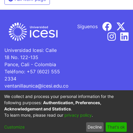
Síguenos
Universidad Icesi: Calle
18 No. 122-135
Pance, Cali - Colombia
Teléfono: +57 (602) 555
2334
ventanillaunica@icesi.edu.co
We collect and process your personal information for the
La Universidad Icesi es una Institución de Educación
following purposes:
Authentication, Preferences,
Superior que se encuentra sujeta a inspección y vigilancia
Acknowledgement and Statistics
.
por parte del Ministerio de Educación Nacional.
To learn more, please read our
privacy policy
.
Cookie
Privacy
End User
Send
Customize
Decline
That's ok
settings
policy
Agreement
Feedback