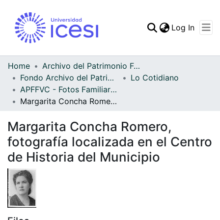
(curren
Log In
Communities & Collec
All of DSpace
Home
Archivo del Patrimonio Fotográfico y Fílmico del Valle del Cauca
Fondo Archivo del Patrimonio Fotográfico y Fílmico del Valle del Cauca
Lo Cotidiano
Statistics
APFFVC - Fotos Familiares - Patrimonial
Margarita Concha Romero, fotografía localizada en el Centro de Historia del Municipio
Margarita Concha Romero,
fotografía localizada en el Centro
de Historia del Municipio