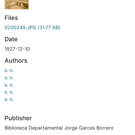
Files
0200249.JPG
(31.77 KB)
Date
1927-12-10
Authors
s. n.
s. n.
s. n.
s. n.
s. n.
Publisher
Biblioteca Departamental Jorge Garces Borrero