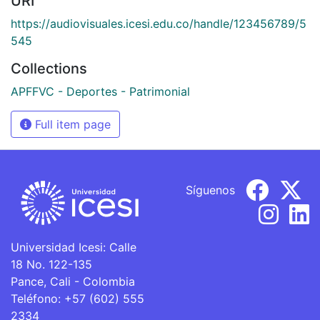
URI
https://audiovisuales.icesi.edu.co/handle/123456789/5
545
Collections
APFFVC - Deportes - Patrimonial
Full item page
Síguenos
Universidad Icesi: Calle
18 No. 122-135
Pance, Cali - Colombia
Teléfono: +57 (602) 555
2334