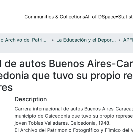
Communities & Collections
All of DSpace
Statist
Fondo Archivo del Patrimonio Fotográfico y Fílmico del Valle del Cauca
La Educación y el Deporte
al de autos Buenos Aires-Ca
edonia que tuvo su propio r
res
Description
Carrera internacional de autos Buenos Aires-Caracas
municipio de Caicedonia que tuvo su propio represe
joven Tobías Valladares. Caicedonia, 1948.
El Archivo del Patrimonio Fotográfico y Fílmico del 