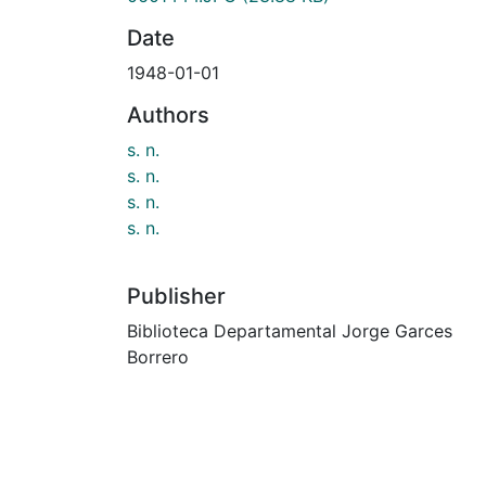
Date
1948-01-01
Authors
s. n.
s. n.
s. n.
s. n.
Publisher
Biblioteca Departamental Jorge Garces
Borrero