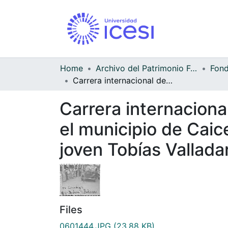
Home
Archivo del Patrimonio Fotográfico y Fílmico del Valle del Cauca
Carrera internacional de autos Buenos Aires-Caracas a su paso por el municipio de Caicedonia que tuvo su propio representante con el joven Tobías Valladares
Carrera internacion
el municipio de Caic
joven Tobías Vallada
Files
0601444.JPG
(23.88 KB)