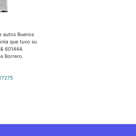
 de autos Buenos
onia que tuvo su
 & 601444.
s Borrero.
9/7275