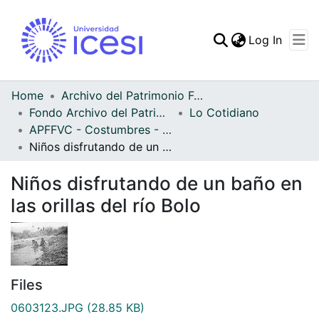
(curren
Log In
Communities & Collec
All of DSpace
Home
Archivo del Patrimonio Fotográfico y Fílmico del Valle del Cauca
Fondo Archivo del Patrimonio Fotográfico y Fílmico del Valle del Cauca
Lo Cotidiano
Statistics
APFFVC - Costumbres - Patrimonial
Niños disfrutando de un baño en las orillas del río Bolo
Niños disfrutando de un baño en
las orillas del río Bolo
Files
0603123.JPG
(28.85 KB)