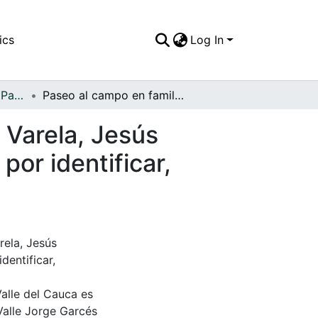
ics
Log In
APFFVC - El Pueblo - Patrimonial
Paseo al campo en familia y con amigos: Horacio Varela, Jesús Benítez, Mirian Benítez, Esperanza Benítez, niño por identificar, Humberto Benítez y Elsa Andrade
 Varela, Jesús
por identificar,
rela, Jesús
dentificar,
Valle del Cauca es
Valle Jorge Garcés