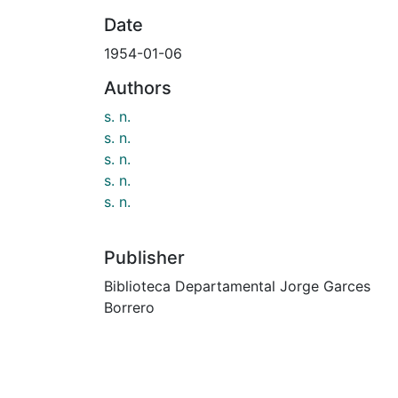
Date
1954-01-06
Authors
s. n.
s. n.
s. n.
s. n.
s. n.
Publisher
Biblioteca Departamental Jorge Garces
Borrero