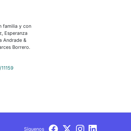
en familia y con
ez, Esperanza
sa Andrade &
rces Borrero.
/11159
Síguenos