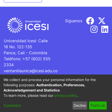
Síguenos
Universidad Icesi: Calle
18 No. 122-135
Pance, Cali - Colombia
Teléfono: +57 (602) 555
2334
ventanillaunica@icesi.edu.co
We collect and process your personal information for the
La Universidad Icesi es una Institución de Educación
following purposes:
Authentication, Preferences,
Superior que se encuentra sujeta a inspección y vigilancia
Acknowledgement and Statistics
.
por parte del Ministerio de Educación Nacional.
To learn more, please read our
privacy policy
.
Cookie
Privacy
End User
Send
Customize
Decline
That's ok
settings
policy
Agreement
Feedback