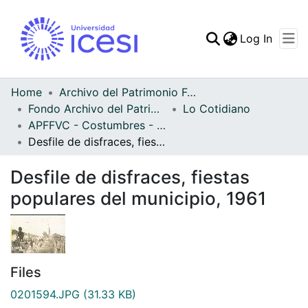
(curren
Log In
Communities & Collec
All of DSpace
Home
Archivo del Patrimonio Fotográfico y Fílmico del Valle del Cauca
Fondo Archivo del Patrimonio Fotográfico y Fílmico del Valle del Cauca
Lo Cotidiano
Statistics
APFFVC - Costumbres - Patrimonial
Desfile de disfraces, fiestas populares del municipio, 1961
Desfile de disfraces, fiestas
populares del municipio, 1961
Files
0201594.JPG
(31.33 KB)