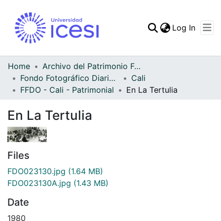
(curren
Log In
Communities & Collec
All of DSpace
Home
Archivo del Patrimonio Fotográfico y Fílmico del Valle del Cauca
Fondo Fotográfico Diario Occidente
Cali
Statistics
FFDO - Cali - Patrimonial
En La Tertulia
En La Tertulia
Files
FDO023130.jpg
(1.64 MB)
FDO023130A.jpg
(1.43 MB)
Date
1980