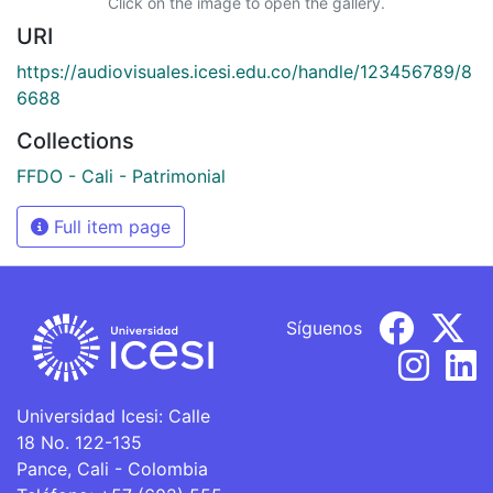
Click on the image to open the gallery.
URI
https://audiovisuales.icesi.edu.co/handle/123456789/8
6688
Collections
FFDO - Cali - Patrimonial
Full item page
Síguenos
Universidad Icesi: Calle
18 No. 122-135
Pance, Cali - Colombia