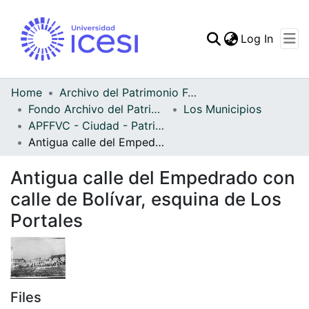
(curren
Log In
Communities & Collec
All of DSpace
Home
Archivo del Patrimonio Fotográfico y Fílmico del Valle del Cauca
Fondo Archivo del Patrimonio Fotográfico y Fílmico del Valle del Cauca
Los Municipios
Statistics
APFFVC - Ciudad - Patrimonial
Antigua calle del Empedrado con calle de Bolívar, esquina de Los Portales
Antigua calle del Empedrado con
calle de Bolívar, esquina de Los
Portales
Files