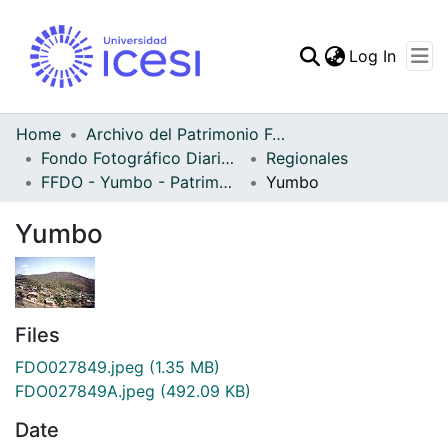
(curren
Log In
Communities & Collec
All of DSpace
Home
Archivo del Patrimonio Fotográfico y Fílmico del Valle del Cauca
Fondo Fotográfico Diario Occidente
Regionales
Statistics
FFDO - Yumbo - Patrimonial
Yumbo
Yumbo
Files
FDO027849.jpeg
(1.35 MB)
FDO027849A.jpeg
(492.09 KB)
Date