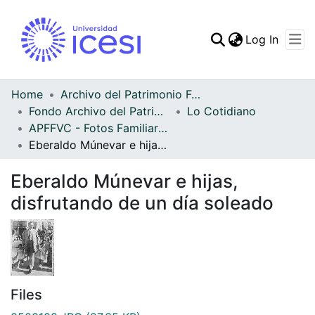
(curren
Log In
Communities & Collec
All of DSpace
Home
Archivo del Patrimonio Fotográfico y Fílmico del Valle del Cauca
Fondo Archivo del Patrimonio Fotográfico y Fílmico del Valle del Cauca
Lo Cotidiano
Statistics
APFFVC - Fotos Familiares - Patrimonial
Eberaldo Múnevar e hijas, disfrutando de un día soleado
Eberaldo Múnevar e hijas,
disfrutando de un día soleado
Files